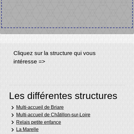
Cliquez sur la structure qui vous
intéresse =>
Les différentes structures
keyboard_arrow_right
Multi-accueil de Briare
keyboard_arrow_right
Multi-accueil de Châtillon-sur-Loire
keyboard_arrow_right
Relais petite enfance
keyboard_arrow_right
La Marelle