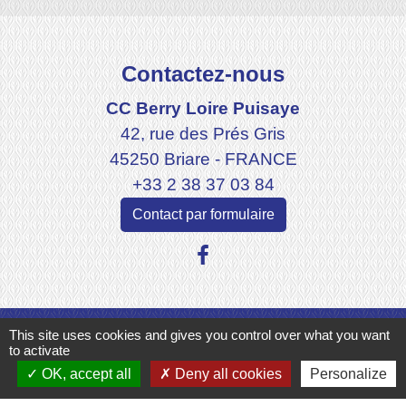
Contactez-nous
CC Berry Loire Puisaye
42, rue des Prés Gris
45250 Briare - FRANCE
+33 2 38 37 03 84
Contact par formulaire
This site uses cookies and gives you control over what you want
Mentions légales
-
Politique de confidentialité
-
to activate
OK, accept all
Deny all cookies
Personalize
Accessibilité
-
Plan du site
-