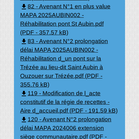
file_download
82 - Avenant N°1 en plus value
MAPA 2025AUBIN002 -
Réhabilitation pont St Aubin.pdf
(PDF - 357.57 kB)
file_download
83 - Avenant N°2 prolongation
délai MAPA 2025AUBIN002 -
Réhabilitation d_un pont sur la
Trézée au lieu-dit Saint Aubin à
Ouzouer sur Trézée.pdf (PDF -
355.76 kB)
file_download
119 - Modification de l_acte
constitutif de la régie de recettes -
Aire d_accueil.pdf (PDF - 191.59 kB)
file_download
120 - Avenant N°2 prolongation
délai MAPA 2024006 extension
siège communautaire.pdf (PDF -