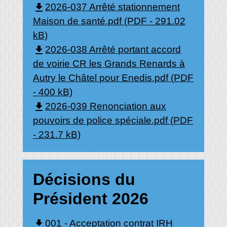
file_download
2026-037 Arrêté stationnement
Maison de santé.pdf (PDF - 291.02
kB)
file_download
2026-038 Arrêté portant accord
de voirie CR les Grands Renards à
Autry le Châtel pour Enedis.pdf (PDF
- 400 kB)
file_download
2026-039 Renonciation aux
pouvoirs de police spéciale.pdf (PDF
- 231.7 kB)
Décisions du
Président 2026
file_download
001 - Acceptation contrat IRH