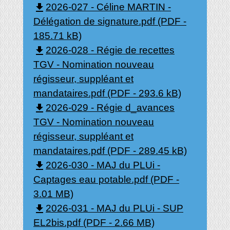
file_download
2026-027 - Céline MARTIN -
Délégation de signature.pdf (PDF -
185.71 kB)
file_download
2026-028 - Régie de recettes
TGV - Nomination nouveau
régisseur, suppléant et
mandataires.pdf (PDF - 293.6 kB)
file_download
2026-029 - Régie d_avances
TGV - Nomination nouveau
régisseur, suppléant et
mandataires.pdf (PDF - 289.45 kB)
file_download
2026-030 - MAJ du PLUi -
Captages eau potable.pdf (PDF -
3.01 MB)
file_download
2026-031 - MAJ du PLUi - SUP
EL2bis.pdf (PDF - 2.66 MB)