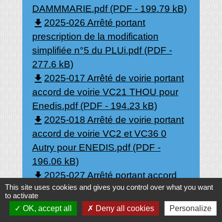
DAMMMARIE.pdf (PDF - 199.79 kB)
file_download
2025-026 Arrêté portant
prescription de la modification
simplifiée n°5 du PLUi.pdf (PDF -
277.6 kB)
file_download
2025-017 Arrêté de voirie portant
accord de voirie VC21 THOU pour
Enedis.pdf (PDF - 194.23 kB)
file_download
2025-018 Arrêté de voirie portant
accord de voirie VC2 et VC36 0
Autry pour ENEDIS.pdf (PDF -
196.06 kB)
file_download
2025-027 Arrêté portant accord
This site uses cookies and gives you control over what you want
de voirie VC9 Les Faverats
to activate
Pierrefitte ès Bois pour ENEDIS.pdf
OK, accept all
Deny all cookies
Personalize
(PDF - 386.89 kB)