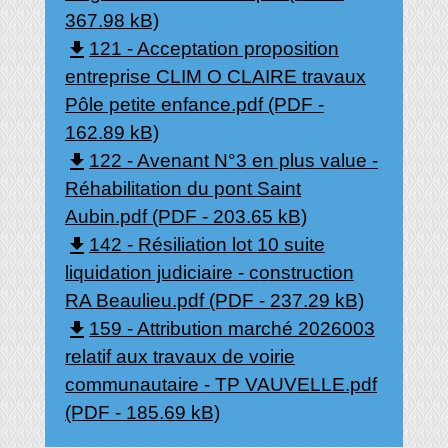
367.98 kB)
file_download
121 - Acceptation proposition
entreprise CLIM O CLAIRE travaux
Pôle petite enfance.pdf (PDF -
162.89 kB)
file_download
122 - Avenant N°3 en plus value -
Réhabilitation du pont Saint
Aubin.pdf (PDF - 203.65 kB)
file_download
142 - Résiliation lot 10 suite
liquidation judiciaire - construction
RA Beaulieu.pdf (PDF - 237.29 kB)
file_download
159 - Attribution marché 2026003
relatif aux travaux de voirie
communautaire - TP VAUVELLE.pdf
(PDF - 185.69 kB)