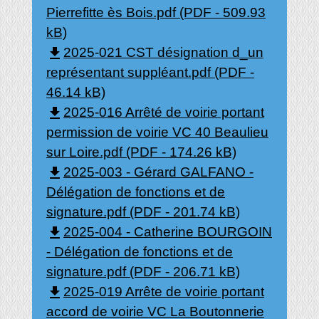
Pierrefitte ès Bois.pdf (PDF - 509.93
kB)
file_download
2025-021 CST désignation d_un
représentant suppléant.pdf (PDF -
46.14 kB)
file_download
2025-016 Arrêté de voirie portant
permission de voirie VC 40 Beaulieu
sur Loire.pdf (PDF - 174.26 kB)
file_download
2025-003 - Gérard GALFANO -
Délégation de fonctions et de
signature.pdf (PDF - 201.74 kB)
file_download
2025-004 - Catherine BOURGOIN
- Délégation de fonctions et de
signature.pdf (PDF - 206.71 kB)
file_download
2025-019 Arrête de voirie portant
accord de voirie VC La Boutonnerie