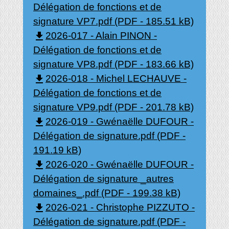
Délégation de fonctions et de
signature VP7.pdf (PDF - 185.51 kB)
file_download
2026-017 - Alain PINON -
Délégation de fonctions et de
signature VP8.pdf (PDF - 183.66 kB)
file_download
2026-018 - Michel LECHAUVE -
Délégation de fonctions et de
signature VP9.pdf (PDF - 201.78 kB)
file_download
2026-019 - Gwénaëlle DUFOUR -
Délégation de signature.pdf (PDF -
191.19 kB)
file_download
2026-020 - Gwénaëlle DUFOUR -
Délégation de signature _autres
domaines_.pdf (PDF - 199.38 kB)
file_download
2026-021 - Christophe PIZZUTO -
Délégation de signature.pdf (PDF -