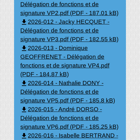
Délégation de fonctions et de
signature VP2.pdf (PDF - 187.01 kB)
file_download
2026-012 - Jacky HECQUET -
Délégation de fonctions et de
signature VP3.pdf (PDF - 182.55 kB)
file_download
2026-013 - Dominique
GEOFFRENET - Délégation de
fonctions et de signature VP4.pdf
(PDF - 184.87 kB)
file_download
2026-014 - Nathalie DONY -
Délégation de fonctions et de
signature VP5.pdf (PDF - 185.8 kB)
file_download
2026-015 - André DORSO -
Délégation de fonctions et de
signature VP6.pdf (PDF - 185.25 kB)
file_download
2026-016 - Isabelle BERTRAND -