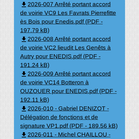
file_download
2026-007 Arrêté portant accord
de voirie VC9 Les Favrats Pierrefitte
ès Bois pour Enedis.pdf (PDF -
197.79 kB)
file_download
2026-008 Arrêté portant accord
de voirie VC2 lieudit Les Genêts à
Autry pour ENEDIS.pdf (PDF -
191.24 kB)
file_download
2026-009 Arrêté portant accord
de voirie VC14 Botteron à
OUZOUER pour ENEDIS.pdf (PDF -
192.11 kB)
file_download
2026-010 - Gabriel DENIZOT -
Délégation de fonctions et de
signature VP1.pdf (PDF - 189.56 kB)
file_download
2026-011 - Michel CHAILLOU -