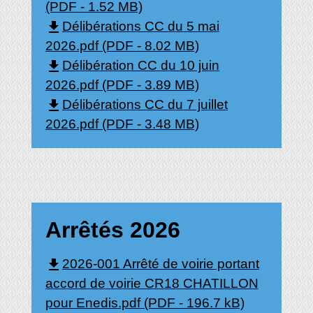
(PDF - 1.52 MB)
file_download
Délibérations CC du 5 mai
2026.pdf (PDF - 8.02 MB)
file_download
Délibération CC du 10 juin
2026.pdf (PDF - 3.89 MB)
file_download
Délibérations CC du 7 juillet
2026.pdf (PDF - 3.48 MB)
Arrêtés 2026
file_download
2026-001 Arrêté de voirie portant
accord de voirie CR18 CHATILLON
pour Enedis.pdf (PDF - 196.7 kB)