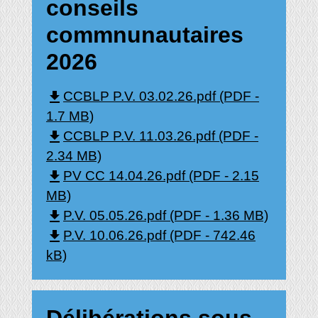
conseils
commnunautaires
2026
file_download
CCBLP P.V. 03.02.26.pdf (PDF -
1.7 MB)
file_download
CCBLP P.V. 11.03.26.pdf (PDF -
2.34 MB)
file_download
PV CC 14.04.26.pdf (PDF - 2.15
MB)
file_download
P.V. 05.05.26.pdf (PDF - 1.36 MB)
file_download
P.V. 10.06.26.pdf (PDF - 742.46
kB)
Délibérations sous