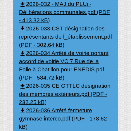
file_download
2026-032 - MAJ du PLUi -
Délibérations communales.pdf (PDF
- 413.32 kB)
file_download
2026-033 CST désignation des
représentants de l_établissement.pdf
(PDF - 302.64 kB)
file_download
2026-034 Arrêté de voirie portant
accord de voirie VC 7 Rue de la
Folie à Chatillon pour ENEDIS.pdf
(PDF - 584.72 kB)
file_download
2026-035 CE OTTLC désignation
des membres extérieurs.pdf (PDF -
232.25 kB)
file_download
2026-036 Arrêté fermeture
gymnase interco.pdf (PDF - 178.62
kB)