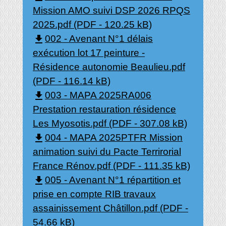
Mission AMO suivi DSP 2026 RPQS
2025.pdf (PDF - 120.25 kB)
file_download
002 - Avenant N°1 délais
exécution lot 17 peinture -
Résidence autonomie Beaulieu.pdf
(PDF - 116.14 kB)
file_download
003 - MAPA 2025RA006
Prestation restauration résidence
Les Myosotis.pdf (PDF - 307.08 kB)
file_download
004 - MAPA 2025PTFR Mission
animation suivi du Pacte Terrirorial
France Rénov.pdf (PDF - 111.35 kB)
file_download
005 - Avenant N°1 répartition et
prise en compte RIB travaux
assainissement Châtillon.pdf (PDF -
54.66 kB)