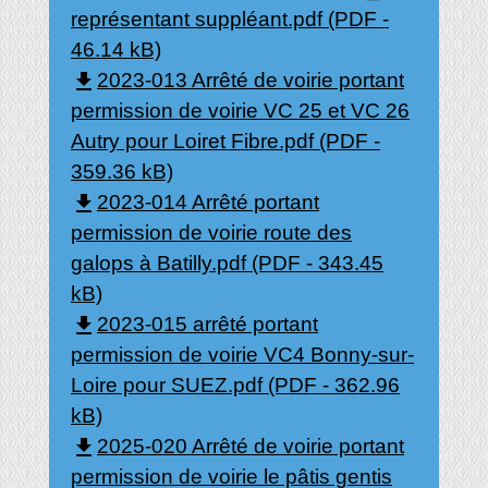
représentant suppléant.pdf (PDF -
46.14 kB)
file_download
2023-013 Arrêté de voirie portant
permission de voirie VC 25 et VC 26
Autry pour Loiret Fibre.pdf (PDF -
359.36 kB)
file_download
2023-014 Arrêté portant
permission de voirie route des
galops à Batilly.pdf (PDF - 343.45
kB)
file_download
2023-015 arrêté portant
permission de voirie VC4 Bonny-sur-
Loire pour SUEZ.pdf (PDF - 362.96
kB)
file_download
2025-020 Arrêté de voirie portant
permission de voirie le pâtis gentis