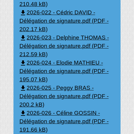
210.48 kB)
file_download
2026-022 - Cédric DAVID -
Délégation de signature.pdf (PDF -
202.17 kB)
file_download
2026-023 - Delphine THOMAS -
Délégation de signature.pdf (PDF -
212.59 kB)
file_download
2026-024 - Elodie MATHIEU -
Délégation de signature.pdf (PDF -
195.07 kB)
file_download
2026-025 - Peggy BRAS -
Délégation de signature.pdf (PDF -
200.2 kB)
file_download
2026-026 - Céline GOSSIN -
Délégation de signature.pdf (PDF -
191.66 kB)