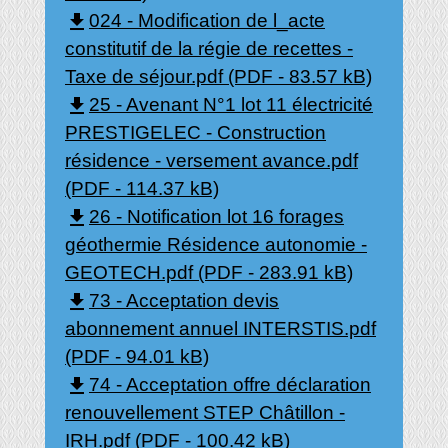
file_download
024 - Modification de l_acte
constitutif de la régie de recettes -
Taxe de séjour.pdf (PDF - 83.57 kB)
file_download
25 - Avenant N°1 lot 11 électricité
PRESTIGELEC - Construction
résidence - versement avance.pdf
(PDF - 114.37 kB)
file_download
26 - Notification lot 16 forages
géothermie Résidence autonomie -
GEOTECH.pdf (PDF - 283.91 kB)
file_download
73 - Acceptation devis
abonnement annuel INTERSTIS.pdf
(PDF - 94.01 kB)
file_download
74 - Acceptation offre déclaration
renouvellement STEP Châtillon -
IRH.pdf (PDF - 100.42 kB)