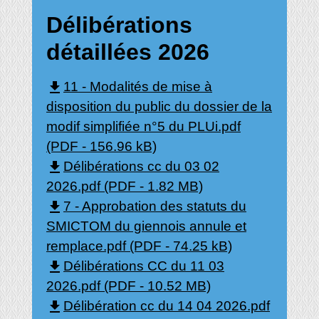
Délibérations
détaillées 2026
file_download
11 - Modalités de mise à
disposition du public du dossier de la
modif simplifiée n°5 du PLUi.pdf
(PDF - 156.96 kB)
file_download
Délibérations cc du 03 02
2026.pdf (PDF - 1.82 MB)
file_download
7 - Approbation des statuts du
SMICTOM du giennois annule et
remplace.pdf (PDF - 74.25 kB)
file_download
Délibérations CC du 11 03
2026.pdf (PDF - 10.52 MB)
file_download
Délibération cc du 14 04 2026.pdf