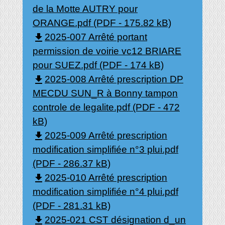
de la Motte AUTRY pour
ORANGE.pdf (PDF - 175.82 kB)
file_download
2025-007 Arrêté portant
permission de voirie vc12 BRIARE
pour SUEZ.pdf (PDF - 174 kB)
file_download
2025-008 Arrêté prescription DP
MECDU SUN_R à Bonny tampon
controle de legalite.pdf (PDF - 472
kB)
file_download
2025-009 Arrêté prescription
modification simplifiée n°3 plui.pdf
(PDF - 286.37 kB)
file_download
2025-010 Arrêté prescription
modification simplifiée n°4 plui.pdf
(PDF - 281.31 kB)
file_download
2025-021 CST désignation d_un