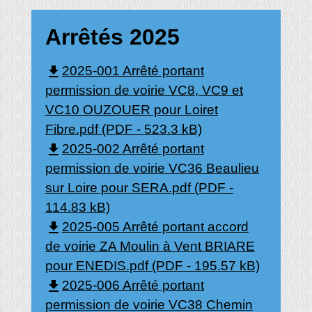
Arrêtés 2025
file_download
2025-001 Arrêté portant
permission de voirie VC8, VC9 et
VC10 OUZOUER pour Loiret
Fibre.pdf (PDF - 523.3 kB)
file_download
2025-002 Arrêté portant
permission de voirie VC36 Beaulieu
sur Loire pour SERA.pdf (PDF -
114.83 kB)
file_download
2025-005 Arrêté portant accord
de voirie ZA Moulin à Vent BRIARE
pour ENEDIS.pdf (PDF - 195.57 kB)
file_download
2025-006 Arrêté portant
permission de voirie VC38 Chemin