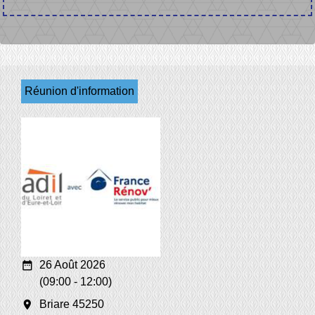
Réunion d'information
date_range
26 Août 2026
(09:00 - 12:00)
room
Briare 45250