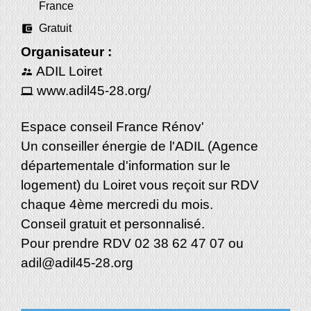
France
account_balance_wallet
Gratuit
Organisateur :
ADIL Loiret
supervisor_account
www.adil45-28.org/
computer
Espace conseil France Rénov'
Un conseiller énergie de l'ADIL (Agence
départementale d'information sur le
logement) du Loiret vous reçoit sur RDV
chaque 4ème mercredi du mois.
Conseil gratuit et personnalisé.
Pour prendre RDV 02 38 62 47 07 ou
adil@adil45-28.org