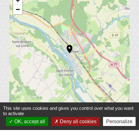
+
−
location_on
This site uses cookies and gives you control over what you want
© OpenStreetMap
to activate
Leaflet
OK, accept all
Deny all cookies
Personalize